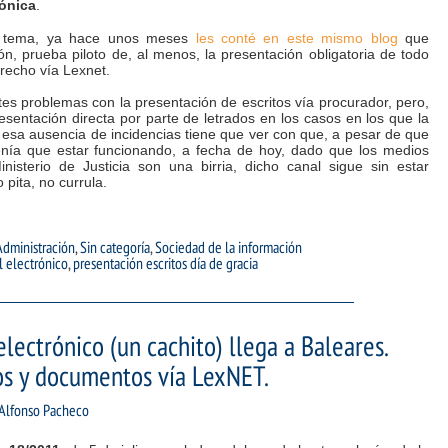
rónica
.
el tema, ya hace unos meses
les conté en este mismo blog
que
n, prueba piloto de, al menos, la presentación obligatoria de todo
erecho vía Lexnet.
es problemas con la presentación de escritos vía procurador, pero,
resentación directa por parte de letrados en los casos en los que la
 esa ausencia de incidencias tiene que ver con que, a pesar de que
enía que estar funcionando, a fecha de hoy, dado que los medios
inisterio de Justicia son una birria, dicho canal sigue sin estar
 pita, no currula.
Administración
,
Sin categoría
,
Sociedad de la información
l electrónico
,
presentación escritos día de gracia
electrónico (un cachito) llega a Baleares.
os y documentos vía LexNET.
Alfonso Pacheco