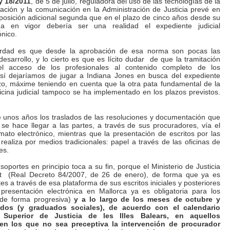
y 18/2011
, de 5 de julio, reguladora del uso de las tecnologías de la
ación y la comunicación en la Administración de Justicia prevé en
posición adicional segunda que en el plazo de cinco años desde su
da en vigor debería ser una realidad el expediente judicial
ónico.
rdad es que desde la aprobación de esa norma son pocas las
esarrollo, y lo cierto es que es lícito dudar de que la tramitación
el acceso de los profesionales al contenido completo de los
así dejaríamos de jugar a Indiana Jones en busca del expediente
azo, máxime teniendo en cuenta que la otra pata fundamental de la
ficina judicial tampoco se ha implementado en los plazos previstos.
unos años los traslados de las resoluciones y documentación que
se hace llegar a las partes, a través de sus procuradores, vía el
rmato electrónico, mientras que la presentación de escritos por las
 realiza por medios tradicionales: papel a través de las oficinas de
es.
oportes en principio toca a su fin, porque el Ministerio de Justicia
et (Real Decreto 84/2007, de 26 de enero), de forma que ya es
tes a través de esa plataforma de sus escritos iniciales y posteriores
presentación electrónica en Mallorca ya es obligatoria para los
(de forma progresiva)
y a lo largo de los meses de octubre y
dos (y graduados sociales), de acuerdo con el calendario
 Superior de Justicia de les Illes Balears, en aquellos
en los que no sea preceptiva la intervención de procurador