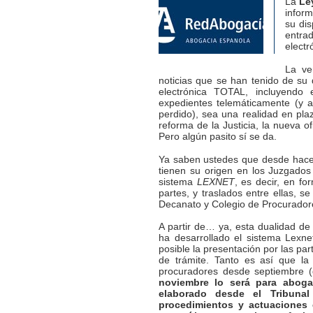
La
Le
inform
su dis
entra
electr
La ve
noticias que se han tenido de su d
electrónica TOTAL, incluyendo 
expedientes telemáticamente (y 
perdido), sea una realidad en pl
reforma de la Justicia, la nueva o
Pero algún pasito sí se da.
Ya saben ustedes que desde hace 
tienen su origen en los Juzgados 
sistema
LEXNET
, es decir, en fo
partes, y traslados entre ellas, se
Decanato y Colegio de Procurador
A partir de… ya, esta dualidad de s
ha desarrollado el sistema Lexn
posible la presentación por las par
de trámite. Tanto es así que la 
procuradores desde septiembre 
noviembre lo será para aboga
elaborado desde el Tribunal
procedimientos y actuaciones 