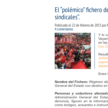
El “polémico” fichero d
sindicales”.
Publicado el
22 de febrero de 2013
por
4 comentarios
Y lo c
Vayam
en las
hoy 2
Resul
JUS/2
supri
depar
Entre 
Nombre del Fichero:
Régimen disc
General del Estado con destino en e
Personas y colectivos afectad
Administración General del Esta
denuncia, figuren en la informac
como testigos, actuantes e instruc