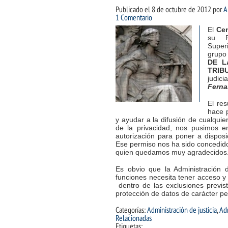
Publicado el
8 de octubre de 2012
por
A
1 Comentario
El
Cen
su Pr
Superi
grupo
DE L
TRIB
judic
Ferna
El res
hace 
y ayudar a la difusión de cualquie
de la privacidad, nos pusimos en
autorización para poner a dispos
Ese permiso nos ha sido concedid
quien quedamos muy agradecidos
Es obvio que la Administración d
funciones necesita tener acceso y 
dentro de las exclusiones previs
protección de datos de carácter p
Categorías:
Administración de justicia
,
Adm
Relacionadas
Etiquetas: