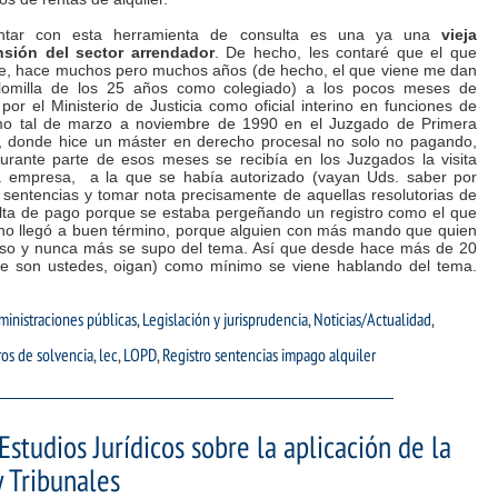
ntar con esta herramienta de consulta es una ya una
vieja
nsión del sector arrendador
. De hecho, les contaré que el que
be, hace muchos pero muchos años (de hecho, el que viene me dan
plomilla de los 25 años como colegiado) a los pocos meses de
por el Ministerio de Justicia como oficial interino en funciones de
 como tal de marzo a noviembre de 1990 en el Juzgado de Primera
a, donde hice un máster en derecho procesal no solo no pagando,
urante parte de esos meses se recibía en los Juzgados la visita
a empresa, a la que se había autorizado (vayan Uds. saber por
e sentencias y tomar nota precisamente de aquellas resolutorias de
alta de pago porque se estaba pergeñando un registro como el que
a no llegó a buen término, porque alguien con más mando que quien
miso y nunca más se supo del tema. Así que desde hace más de 20
e son ustedes, oigan) como mínimo se viene hablando del tema.
inistraciones públicas
,
Legislación y jurisprudencia
,
Noticias/Actualidad
,
ros de solvencia
,
lec
,
LOPD
,
Registro sentencias impago alquiler
studios Jurídicos sobre la aplicación de la
 Tribunales