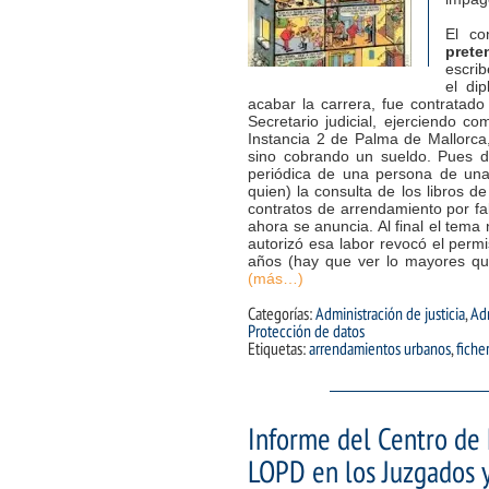
El co
prete
escri
el di
acabar la carrera, fue contratado 
Secretario judicial, ejerciendo
Instancia 2 de Palma de Mallorc
sino cobrando un sueldo. Pues d
periódica de una persona de un
quien) la consulta de los libros d
contratos de arrendamiento por f
ahora se anuncia. Al final el tem
autorizó esa labor revocó el per
años (hay que ver lo mayores qu
(más…)
Categorías:
Administración de justicia
,
Adm
Protección de datos
Etiquetas:
arrendamientos urbanos
,
fiche
Informe del Centro de E
LOPD en los Juzgados y