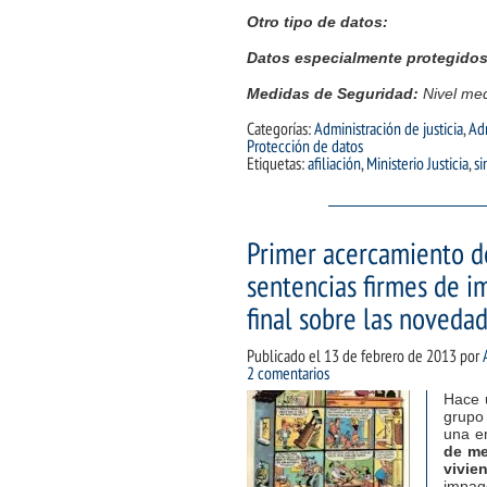
Otro tipo de datos:
Datos especialmente protegidos
Medidas de Seguridad:
Nivel me
Categorías:
Administración de justicia
,
Adm
Protección de datos
Etiquetas:
afiliación
,
Ministerio Justicia
,
si
Primer acercamiento de
sentencias firmes de i
final sobre las novedad
Publicado el
13 de febrero de 2013
por
2 comentarios
Hace 
grupo
una e
de me
vivie
impago