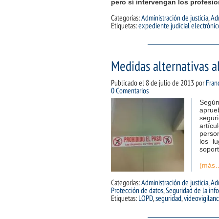
pero sí intervengan los profesi
Categorías:
Administración de justicia
,
Adm
Etiquetas:
expediente judicial electrónic
Medidas alternativas al
Publicado el
8 de julio de 2013
por
Fran
0 Comentarios
Según
aprue
seguri
artícu
perso
los l
soport
(más
Categorías:
Administración de justicia
,
Adm
Protección de datos
,
Seguridad de la inf
Etiquetas:
LOPD
,
seguridad
,
videovigilanc