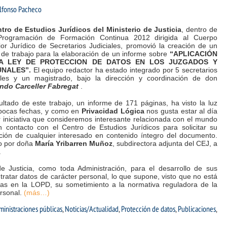
lfonso Pacheco
tro de Estudios Jurídicos del Ministerio de Justicia
, dentro de
ogramación de Formación Continua 2012 dirigida al Cuerpo
or Jurídico de Secretarios Judiciales, promovió la creación de un
 de trabajo para la elaboración de un informe sobre
“APLICACIÓN
A LEY DE PROTECCION DE DATOS EN LOS JUZGADOS Y
UNALES”.
El equipo redactor ha estado integrado por 5 secretarios
iales y un magistrado, bajo la dirección y coordinación de don
ndo Carceller Fabregat
.
ultado de este trabajo, un informe de 171 páginas, ha visto la luz
pocas fechas, y como en
Privacidad Lógica
nos gusta estar al día
r iniciativa que consideremos interesante relacionada con el mundo
 contacto con el Centro de Estudios Jurídicos para solicitar su
ición de cualquier interesado en contenido íntegro del documento.
o por doña
María Yribarren Muñoz
, subdirectora adjunta del CEJ, a
.
e Justicia, como toda Administración, para el desarrollo de sus
tratar datos de carácter personal, lo que supone, visto que no está
tas en la LOPD, su sometimiento a la normativa reguladora de la
ersonal.
(más…)
inistraciones públicas
,
Noticias/Actualidad
,
Protección de datos
,
Publicaciones
,