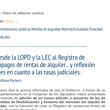
:
Datos de afiliación sindical.
dio.
(más…)
inistraciones públicas
,
Medidas de seguridad
,
Noticias/Actualidad
,
Privacidad
,
ndicatos
sde la LOPD y la LEC al Registro de
mpagos de rentas de alquiler…y reflexión
es en cuanto a las tasas judiciales.
Alfonso Pacheco
unos días la prensa informaba de que el Gobierno, a través de su
 parlamentario en el Congreso de los Diputados, había presentado
nmienda de
adición de un nuevo artículo
al
proyecto de ley de
didas de flexibilización y fomento del mercado del alquiler de
ndas
, con la intención de crear un Registro de sentencias firmes de
s de rentas de alquiler.