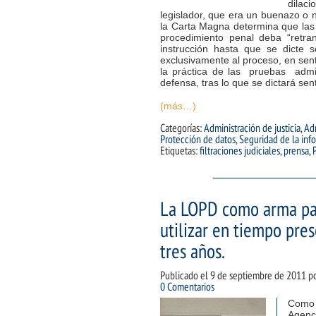
dilaci
legislador, que era un buenazo o n
la Carta Magna determina que las a
procedimiento penal deba “retran
instrucción hasta que se dicte s
exclusivamente al proceso, en senti
la práctica de las pruebas admit
defensa, tras lo que se dictará se
(más…)
Categorías:
Administración de justicia
,
Adm
Protección de datos
,
Seguridad de la inf
Etiquetas:
filtraciones judiciales
,
prensa
,
La LOPD como arma para
utilizar en tiempo pre
tres años.
Publicado el
9 de septiembre de 2011
p
0 Comentarios
Como 
Agenc