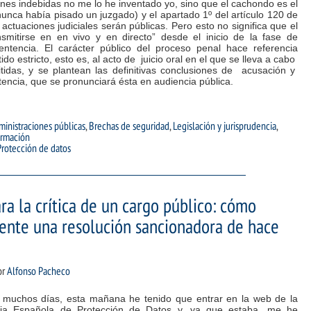
ones indebidas no me lo he inventado yo, sino que el cachondo es el
unca había pisado un juzgado) y el apartado 1º del artículo 120 de
ctuaciones judiciales serán públicas. Pero esto no significa que el
smitirse en en vivo y en directo” desde el inicio de la fase de
entencia. El carácter público del proceso penal hace referencia
do estricto, esto es, al acto de juicio oral en el que se lleva a cabo
idas, y se plantean las definitivas conclusiones de acusación y
ntencia, que se pronunciará ésta en audiencia pública.
inistraciones públicas
,
Brechas de seguridad
,
Legislación y jurisprudencia
,
ormación
Protección de datos
 la crítica de un cargo público: cómo
sente una resolución sancionadora de hace
or
Alfonso Pacheco
muchos días, esta mañana he tenido que entrar en la web de la
ia Española de Protección de Datos y, ya que estaba, me he