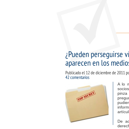
¿Pueden perseguirse ví
aparecen en los medio
Publicado el
12 de diciembre de 2011
p
42 comentarios
A lo 
socio
pinza
pregu
pudie
inform
artícu
De ac
derech