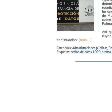
deten
reseñ
he en
de Ma
sobre 
Palma,
Así q
cuyos
continuación:
(más…)
Categorías:
Administraciones públicas
,
De
Etiquetas:
cesión de datos
,
LOPD
,
prensa
,