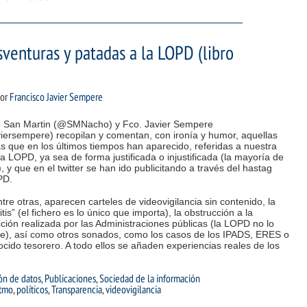
venturas y patadas a la LOPD (libro
or
Francisco Javier Sempere
 San Martin (@SMNacho) y Fco. Javier Sempere
iersempere) recopilan y comentan, con ironía y humor, aquellas
as que en los últimos tiempos han aparecido, referidas a nuestra
a LOPD, ya sea de forma justificada o injustificada (la mayoría de
, y que en el twitter se han ido publicitando a través del hastag
PD.
ntre otras, aparecen carteles de videovigilancia sin contenido, la
ritis” (el fichero es lo único que importa), la obstrucción a la
ción realizada por las Administraciones públicas (la LOPD no lo
te), así como otros sonados, como los casos de los IPADS, ERES o
ocido tesorero. A todo ellos se añaden experiencias reales de los
ón de datos
,
Publicaciones
,
Sociedad de la información
stmo
,
políticos
,
Transparencia
,
videovigilancia