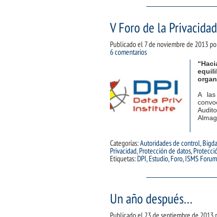
V Foro de la Privacidad
Publicado el
7 de noviembre de 2013
po
6 comentarios
“Haci
equil
organ
A las
convo
Audit
Alma
Categorías:
Autoridades de control
,
Bigda
Privacidad
,
Protección de datos
,
Protecci
Etiquetas:
DPI
,
Estudio
,
Foro
,
ISMS Forum
Un año después…
Publicado el
23 de septiembre de 2013