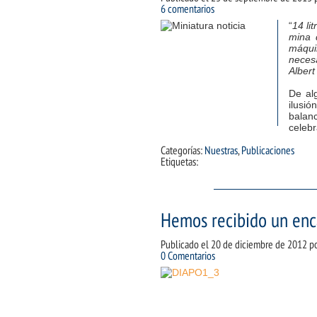
6 comentarios
“
14 li
mina 
máquin
necesa
Albert
De al
ilusió
balan
celeb
Categorías:
Nuestras
,
Publicaciones
Etiquetas:
Hemos recibido un en
Publicado el
20 de diciembre de 2012
p
0 Comentarios