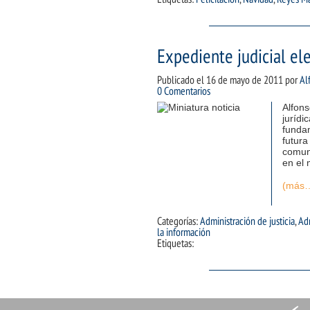
Expediente judicial el
Publicado el
16 de mayo de 2011
por
Al
0 Comentarios
Alfon
juríd
fundam
futura
comuni
en el
(más
Categorías:
Administración de justicia
,
Adm
la información
Etiquetas: