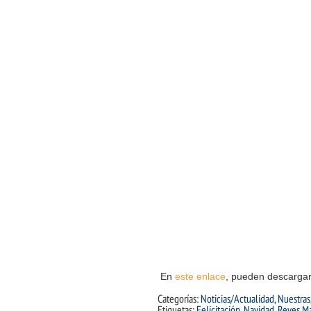
En
este enlace
, pueden descargar
Categorías:
Noticias/Actualidad
,
Nuestras
Etiquetas:
Felicitación
,
Navidad
,
Reyes M