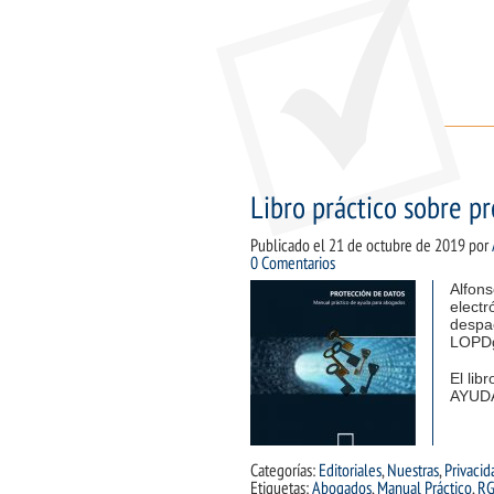
Libro práctico sobre p
Publicado el
21 de octubre de 2019
por
0 Comentarios
Alfons
electr
despac
LOPD
El li
AYUDA
Categorías:
Editoriales
,
Nuestras
,
Privacid
Etiquetas:
Abogados
,
Manual Práctico
,
RG