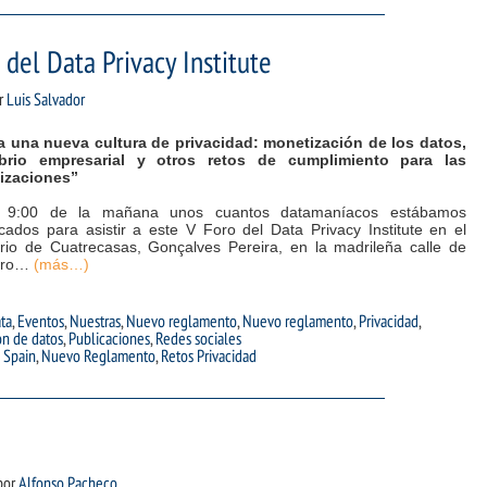
 del Data Privacy Institute
r
Luis Salvador
a una nueva cultura de privacidad: monetización de los datos,
ibrio empresarial y otros retos de cumplimiento para las
izaciones”
 9:00 de la mañana unos cuantos datamaníacos estábamos
cados para asistir a este V Foro del Data Privacy Institute en el
orio de Cuatrecasas, Gonçalves Pereira, en la madrileña calle de
gro…
(más…)
ta
,
Eventos
,
Nuestras
,
Nuevo reglamento
,
Nuevo reglamento
,
Privacidad
,
ón de datos
,
Publicaciones
,
Redes sociales
 Spain
,
Nuevo Reglamento
,
Retos Privacidad
por
Alfonso Pacheco