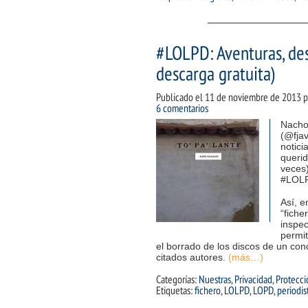
#LOLPD: Aventuras, des
descarga gratuita)
Publicado el
11 de noviembre de 2013
p
6 comentarios
Nacho
(@fjav
notici
querid
veces)
#LOL
Así, e
“fiche
inspec
permi
el borrado de los discos de un con
citados autores.
(más…)
Categorías:
Nuestras
,
Privacidad
,
Protecci
Etiquetas:
fichero
,
LOLPD
,
LOPD
,
periodi