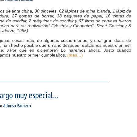
tros de tinta china, 30 pinceles, 62 lápices de mina blanda, 1 lápiz de
dura, 27 gomas de borrar, 38 paquetes de papel, 16 cintas de
a de escribir, 2 máquinas de escribir y 67 litros de cerveza fueron
rios para su realización” (“Astérix y Cleopatra”, René Goscinny &
 Uderzo, 1965)
gunas cosas más, de algunas cosas menos, y una gran dosis de
n, han hecho posible que un año después realicemos nuestro primer
ce. ¿Por qué en diciembre? Lo haremos ahora. Justo cuando
ramos nuestro primer cumpleaños.
(más…)
cargo muy especial…
or
Alfonso Pacheco