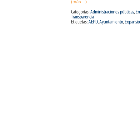
(más…)
Categorías:
Administraciones públicas
,
En
Transparencia
Etiquetas:
AEPD
,
Ayuntamiento
,
Expansi