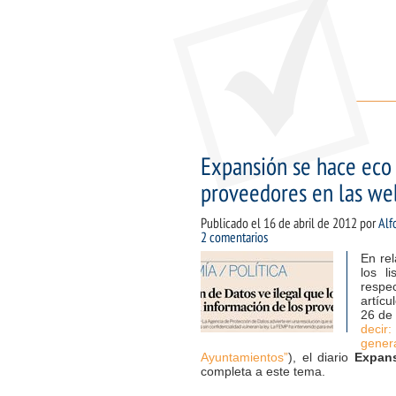
Expansión se hace eco 
proveedores en las we
Publicado el
16 de abril de 2012
por
Alf
2 comentarios
En rel
los l
respe
artíc
26 de 
decir:
gener
Ayuntamientos”
), el diario
Expan
completa a este tema.