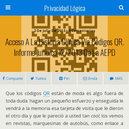
Privacidad Lógica
2 De Julio De 2013 • 4 Comentarios
Acceso A La Historia Clínica Vía Códigos QR.
Informe Jurídico 12/2013 De La AEPD
Comparte
Tuitea
Pin
Envía
SMS
Que los códigos
QR
están de moda es algo fuera de
toda duda: hagan un pequeño esfuerzo y enseguida le
vendrá a la memoria esa tarjeta de visita que le dieron
el otro día y que le pareció a usted tan
cool
; los vemos
en revistas, marquesinas de autobús, como enlace a