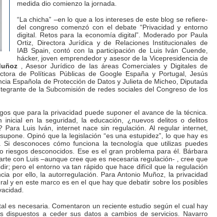
medida dio comienzo la jornada.
“La chicha” –en lo que a los intereses de este blog se refiere-
del congreso comenzó con el debate “Privacidad y entorno
digital. Retos para la economía digital”. Moderado por Paula
Ortiz, Directora Jurídica y de Relaciones Institucionales de
IAB Spain, contó con la participación de Luis Iván Cuende,
hácker, joven emprendedor y asesor de la Vicepresidencia de
Muñoz
, Asesor Jurídico de las áreas Comerciales y Digitales de
ectora de Políticas Públicas de Google España y Portugal, Jesús
encia Española de Protección de Datos y Julieta de Micheo, Diputada
integrante de la Subcomisión de redes sociales del Congreso de los
sgos que para la privacidad puede suponer el avance de la técnica.
 inicial en la seguridad, la educación, ¿nuevos delitos o delitos
? Para Luis Iván, internet nace sin regulación. Al regular internet,
 supone. Opinó que la legislación “es una estupidez”, lo que hay es
 Si desconoces cómo funciona la tecnología que utilizas puedes
o riesgos desconocidos. Ese es el gran problema para él. Bárbara
rte con Luis –aunque cree que es necesaria regulación- , cree que
dir; pero el entorno va tan rápido que hace difícil que la regulación
ia por ello, la autorregulación. Para Antonio Muñoz, la privacidad
al y en este marco es en el que hay que debatir sobre los posibles
vacidad.
tal es necesaria. Comentaron un reciente estudio según el cual hay
s dispuestos a ceder sus datos a cambios de servicios. Navarro