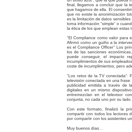
final, llegamos a concluir que la
que hagamos de ella. El consentimi
que no existe la anonimización to
es la limitación de datos sensibles
toma información “simple” o cuand
la ética de los que emplean estas 
“El Compliance como valor para e
Afirmó como un guiño a la interv
es el Compliance Officer” Los pri
los de las sanciones económicas,
puede conseguir, el impacto r
incumplimientos de sus empleados.
coste de incumplimientos, pero ade
“Los retos de la TV conectada”:
televisión conectada en una frase: “
publicidad emitida a través de
digitales en un mismo dispositi
entremezclan en el televisor c
conjunta, no cada uno por su lado.
Con este formato, finalizó la p
compartir con todos los lectores 
por compartir con los asistentes 
Muy buenos días…