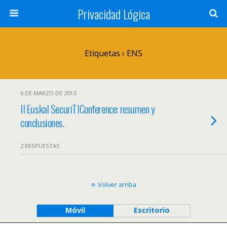
Privacidad Lógica
Etiquetas › ENS
6 DE MARZO DE 2013
II Euskal SecuriTIConference: resumen y
conclusiones.
2 RESPUESTAS
Volver arriba
Móvil
Escritorio