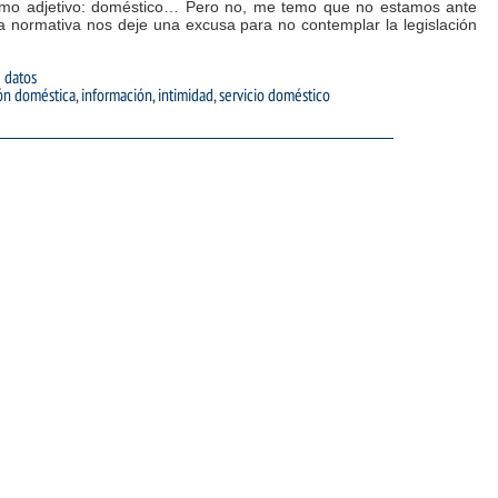
smo adjetivo: doméstico… Pero no, me temo que no estamos ante
a normativa nos deje una excusa para no contemplar la legislación
 datos
ón doméstica
,
información
,
intimidad
,
servicio doméstico