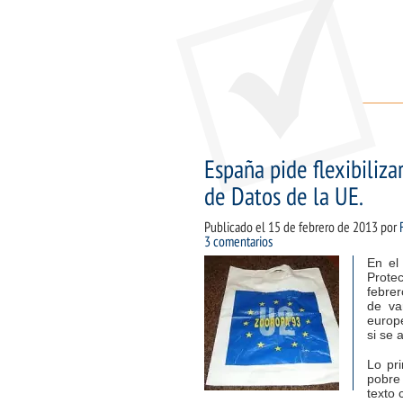
España pide flexibiliz
de Datos de la UE.
Publicado el
15 de febrero de 2013
por
3 comentarios
En el
Protec
febre
de va
europ
si se 
Lo pr
pobre
texto 