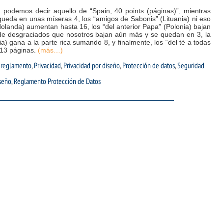
, podemos decir aquello de “Spain, 40 points (páginas)”, mientras
queda en unas míseras 4, los “amigos de Sabonis” (Lituania) ni eso
 (Holanda) aumentan hasta 16, los “del anterior Papa” (Polonia) bajan
 de desgraciados que nosotros bajan aún más y se quedan en 3, la
) gana a la parte rica sumando 8, y finalmente, los “del té a todas
 13 páginas.
(más…)
 reglamento
,
Privacidad
,
Privacidad por diseño
,
Protección de datos
,
Seguridad
iseño
,
Reglamento Protección de Datos