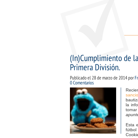
(In)Cumplimiento de la
Primera División.
Publicado el
28 de marzo de 2014
por
F
0 Comentarios
Recie
sanci
bautiz
la in
tomar
apunt
Esta 
fútbol
Cookie