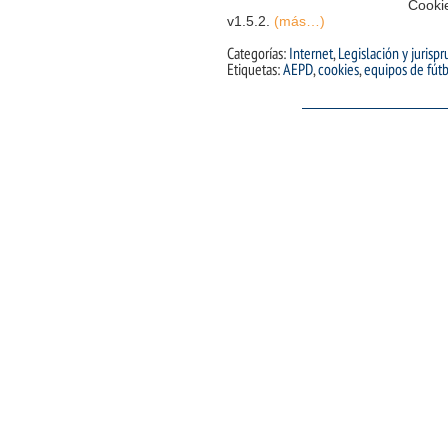
Cooki
v1.5.2.
(más…)
Categorías:
Internet
,
Legislación y jurisp
Etiquetas:
AEPD
,
cookies
,
equipos de fút