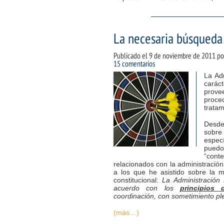
La necesaria búsqueda 
Publicado el
9 de noviembre de 2011
po
15 comentarios
La Adm
cará
prove
proc
tratam
Desde
sobre
espec
puedo 
“cont
relacionados con la administración
a los que he asistido sobre la m
constitucional:
La Administración 
acuerdo con los
principios 
coordinación, con sometimiento ple
(más…)