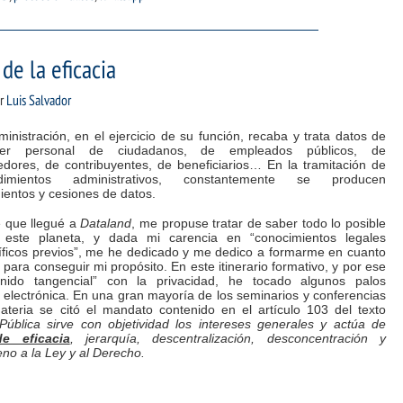
de la eficacia
r
Luis Salvador
inistración, en el ejercicio de su función, recaba y trata datos de
cter personal de ciudadanos, de empleados públicos, de
edores, de contribuyentes, de beneficiarios… En la tramitación de
edimientos administrativos, constantemente se producen
ientos y cesiones de datos.
 que llegué a
Dataland
, me propuse tratar de saber todo lo posible
 este planeta, y dada mi carencia en “conocimientos legales
íficos previos”, me he dedicado y me dedico a formarme en cuanto
para conseguir mi propósito. En este itinerario formativo, y por ese
enido tangencial” con la privacidad, he tocado algunos palos
 electrónica. En una gran mayoría de los seminarios y conferencias
ateria se citó el mandato contenido en el artículo 103 del texto
Pública
sirve con objetividad los intereses generales y actúa de
de eficacia
, jerarquía, descentralización, desconcentración y
no a la Ley y al Derecho.