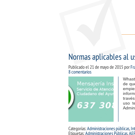
Normas aplicables al u
Publicado el
21 de mayo de 2015
por
Fr
8 comentarios
Whasts
de que
empie
inform
través
uso t
Admin
Categorías:
Administraciones públicas
,
In
Etiquetas:
Administraciones Públicas
,
AE