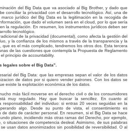
minación del Big Data que va asociado al Big Brother, y dado que
be conciliar la privacidad con el desarrollo tecnológico. Así, una de
 marco jurídico del Big Data es la legitimación en la recogida de
nformación, que dado el volumen será en el cloud, por lo que sería
 en la regulación. En resumen, los instrumentos jurídicos deben ser
arrollo tecnológico.
radicional de la privacidad (documental), como afecta la gestión del
iduo, y la confianza de los mismos a través de la transparencia y la
o, que es el más complicado, tendremos los otros dos. Esta tercera
lgunas de las cuestiones que contempla la Propuesta de Reglamento
l principio de accountability.
 legales sobre el Big Data”.
arial del Big Data: que las empresas sepan el valor de los datos
zacion de datos por si quiero vender patrones. Con los datos se
e existe la explotación económica de los datos.
 mucho más fácil moverse en el derecho civil o de los consumidores
stá muy regulado. Hay que buscar la sencillez. En cuanto al
 responsabilidad del individuo: si entras 20 veces seguidas en la
erando algo. Desde su punto de vista, el consentimiento es
ión de dato de carácter personal. En resumen, si el Big Data se hace
gundo plano, incidiendo más otras ramas del Derecho, por ejemplo,
to, o situaciones de competencia desleal. Asimismo, de sus palabras
se usan datos anonimizados sin posibilidad de reversibilidad. O al