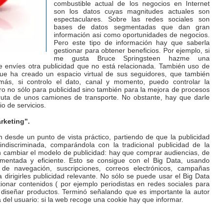
combustible actual de los negocios en Internet
son los datos cuyas magnitudes actuales son
espectaculares. Sobre las redes sociales son
bases de datos segmentadas que dan gran
información asi como oportunidades de negocios.
Pero este tipo de información hay que saberla
gestionar para obtener beneficios. Por ejemplo, si
me gusta Bruce Springsteen hazme una
 envíes otra publicidad que no está relacionada. También uso de
 que ha creado un espacio virtual de sus seguidores, que también
más, si controlo el dato, canal y momento, puedo controlar la
ero no sólo para publicidad sino también para la mejora de procesos
 ruta de unos camiones de transporte. No obstante, hay que darle
o de servicios.
rketing”.
n desde un punto de vista práctico, partiendo de que la publicidad
 indiscriminada, comparándola con la tradicional publicidad de la
n cambiar el modelo de publicidad: hay que comprar audiencias, de
mentada y eficiente. Esto se consigue con el Big Data, usando
de navegación, suscripciones, correos electrónicos, campañas
irigirles publicidad relevante. No sólo se puede usar el Big Data
ionar contenidos ( por ejemplo periodistas en redes sociales para
o diseñar productos. Terminó señalando que es importante la autor
a del usuario: si la web recoge una cookie hay que informar.