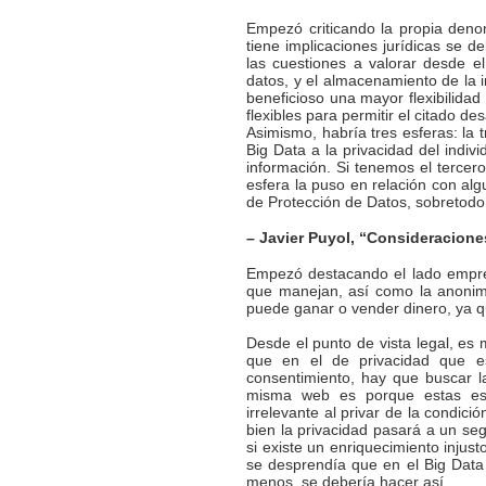
Empezó criticando la propia deno
tiene implicaciones jurídicas se de
las cuestiones a valorar desde el
datos, y el almacenamiento de la i
beneficioso una mayor flexibilidad
flexibles para permitir el citado des
Asimismo, habría tres esferas: la t
Big Data a la privacidad del indiv
información. Si tenemos el tercer
esfera la puso en relación con a
de Protección de Datos, sobretodo e
– Javier Puyol, “Consideraciones
Empezó destacando el lado empres
que manejan, así como la anonimi
puede ganar o vender dinero, ya qu
Desde el punto de vista legal, es
que en el de privacidad que e
consentimiento, hay que buscar la
misma web es porque estas esp
irrelevante al privar de la condic
bien la privacidad pasará a un se
si existe un enriquecimiento injus
se desprendía que en el Big Data 
menos, se debería hacer así.