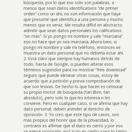
búsqueda, por lo que eso solo son palabras, a
menos que sean datos identificativos “de primer
orden” como un dni, no son información que haya
que presumir que identifica a una persona y mucho
menos que es veraz. Me resulta difícil en abstracto
admitir que sean datos personales los calificativos
“sin más”. Si yo pongo mi nombre y sale “murciana”
eso no hace que yo sea murciana. Ahora bien, si
pongo mi nombre y sale mi teléfono, entonces se
muestra un dato personal que no debería estar ahí.
2. Está claro que siempre hay humanos detrás de
todo, hasta de Google, si pueden alterar esos
términos sugeridos para no mostrar “free download”
seguro que puede eliminar otras cosas, estoy de
acuerdo que a petición y previa comprobación de
que son lesivas. De hecho lo que hacen es censurar
su propio motor de búsqueda (tan libre, tan
absoluto), pero solo lo que les interesa o les
conviene. Pero en cualquier caso, si se afirma que hay
dato personal, deben atender al derecho de
oposición. 3. Yo creo que este tipo de casos, son
más propios del honor que de la privacidad, lo
contrario es afirmar que el dato es cierto y por eso
se ejerce oposición, no? si no es cierto y por lo tanto