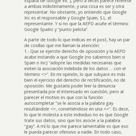
España de Google Inc”), pero a veces parece referirse
a ambas indistintamente, y una cosa es ser y otra
representar. No obstante, yo entiendo que Google
Inc es el responsable y Google Spain, S.L. el
representante. Y si no que la AEPD acuñe el término
Google SpaInc y “punto pelota”.
A parte de todo lo que indicas en el post, hay un par
de cosillas que me llaman la atención:
1.- Que se ejercite derecho de oposición y la AEPD
acabe instando a que Google (no sabemos bien si
Spain o Inc) “adopte las medidas necesarias que
eviten la asociación indebida de los datos … con el
término <>”. En mi opinión, lo que subyace es más
bien el ejercicio del derecho de rectificación, no de
oposición. Me gustaría poder leer la denuncia
presentada por el interesado en cuestión, pero al
parecer el motivo es que con la función
autocompletar “se le asocia a la palabra gay
resultándole <>, convirtiéndose en una <>”. Es decir,
lo que le molesta a este individuo no es que Google
trate sus datos, sino que los asocie a la palabra
“gay”. A mí lo que me parece lamentable es que eso
le pueda parecer ofensivo a nadie. En todo caso,